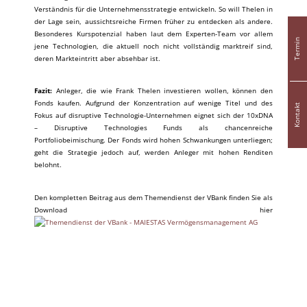
Verständnis für die Unternehmensstrategie entwickeln. So will Thelen in
der Lage sein, aussichtsreiche Firmen früher zu entdecken als andere.
Besonderes Kurspotenzial haben laut dem Experten-Team vor allem
Termin
jene Technologien, die aktuell noch nicht vollständig marktreif sind,
deren Markteintritt aber absehbar ist.
Fazit:
Anleger, die wie Frank Thelen investieren wollen, können den
Fonds kaufen. Aufgrund der Konzentration auf wenige Titel und des
Kontakt
Fokus auf disruptive Technologie-Unternehmen eignet sich der 10xDNA
– Disruptive Technologies Funds als chancenreiche
Portfoliobeimischung. Der Fonds wird hohen Schwankungen unterliegen;
geht die Strategie jedoch auf, werden Anleger mit hohen Renditen
belohnt.
Den kompletten Beitrag aus dem Themendienst der VBank finden Sie als