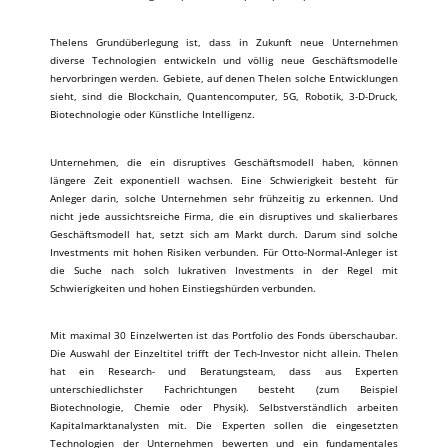
Thelens Grundüberlegung ist, dass in Zukunft neue Unternehmen
diverse Technologien entwickeln und völlig neue Geschäftsmodelle
hervorbringen werden. Gebiete, auf denen Thelen solche Entwicklungen
sieht, sind die Blockchain, Quantencomputer, 5G, Robotik, 3-D-Druck,
Biotechnologie oder Künstliche Intelligenz.
Unternehmen, die ein disruptives Geschäftsmodell haben, können
längere Zeit exponentiell wachsen. Eine Schwierigkeit besteht für
Anleger darin, solche Unternehmen sehr frühzeitig zu erkennen. Und
nicht jede aussichtsreiche Firma, die ein disruptives und skalierbares
Geschäftsmodell hat, setzt sich am Markt durch. Darum sind solche
Investments mit hohen Risiken verbunden. Für Otto-Normal-Anleger ist
die Suche nach solch lukrativen Investments in der Regel mit
Schwierigkeiten und hohen Einstiegshürden verbunden.
Mit maximal 30 Einzelwerten ist das Portfolio des Fonds überschaubar.
Die Auswahl der Einzeltitel trifft der Tech-Investor nicht allein. Thelen
hat ein Research- und Beratungsteam, dass aus Experten
unterschiedlichster Fachrichtungen besteht (zum Beispiel
Biotechnologie, Chemie oder Physik). Selbstverständlich arbeiten
Kapitalmarktanalysten mit. Die Experten sollen die eingesetzten
Technologien der Unternehmen bewerten und ein fundamentales