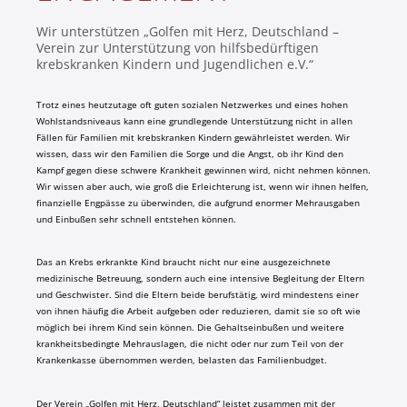
Wir unterstützen „Golfen mit Herz, Deutschland –
Verein zur Unterstützung von hilfsbedürftigen
krebskranken Kindern und Jugendlichen e.V.“
Trotz eines heutzutage oft guten sozialen Netzwerkes und eines hohen
Wohlstandsniveaus kann eine grundlegende Unterstützung nicht in allen
Fällen für Familien mit krebskranken Kindern gewährleistet werden. Wir
wissen, dass wir den Familien die Sorge und die Angst, ob ihr Kind den
Kampf gegen diese schwere Krankheit gewinnen wird, nicht nehmen können.
Wir wis­sen aber auch, wie groß die Erleichterung ist, wenn wir ihnen helfen,
finanzielle Eng­pässe zu überwinden, die aufgrund enormer Mehrausgaben
und Einbußen sehr schnell entstehen können.
Das an Krebs erkrankte Kind braucht nicht nur eine ausgezeichnete
medizinische Betreuung, sondern auch eine intensive Begleitung der Eltern
und Geschwister. Sind die Eltern beide berufstätig, wird mindestens einer
von ihnen häufig die Arbeit aufgeben oder reduzieren, damit sie so oft wie
möglich bei ihrem Kind sein können. Die Gehaltseinbußen und weitere
krankheitsbedingte Mehrauslagen, die nicht oder nur zum Teil von der
Krankenkasse übernommen werden, belasten das Familienbudget.
Der Verein „Golfen mit Herz, Deutschland“ leistet zusammen mit der