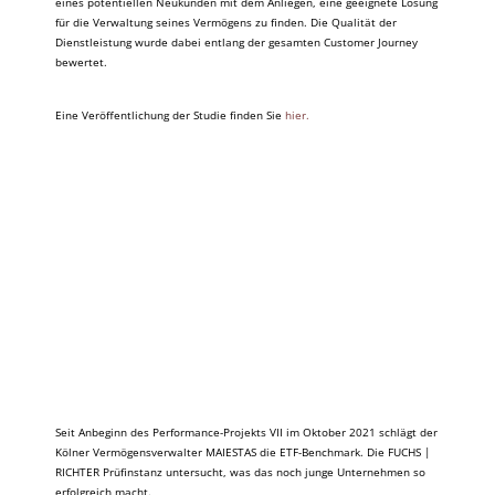
eines potentiellen Neukunden mit dem Anliegen, eine geeignete Lösung
für die Verwaltung seines Vermögens zu finden. Die Qualität der
Dienstleistung wurde dabei entlang der gesamten Customer Journey
bewertet.
Eine Veröffentlichung der Studie finden Sie
hier.
Seit Anbeginn des Performance-Projekts VII im Oktober 2021 schlägt der
Kölner Vermögensverwalter MAIESTAS die ETF-Benchmark. Die FUCHS |
RICHTER Prüfinstanz untersucht, was das noch junge Unternehmen so
erfolgreich macht.