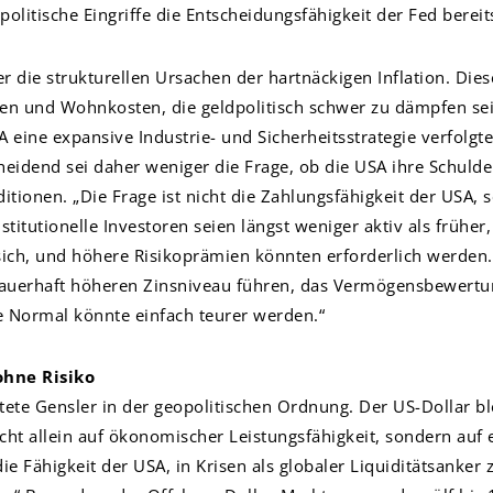
litische Eingriffe die Entscheidungsfähigkeit der Fed bereit
 die strukturellen Ursachen der hartnäckigen Inflation. Diese
en und Wohnkosten, die geldpolitisch schwer zu dämpfen seie
A eine expansive Industrie- und Sicherheitsstrategie verfolgt
cheidend sei daher weniger die Frage, ob die USA ihre Schul
tionen. „Die Frage ist nicht die Zahlungsfähigkeit der USA, s
itutionelle Investoren seien längst weniger aktiv als früher
sich, und höhere Risikoprämien könnten erforderlich werden.
dauerhaft höheren Zinsniveau führen, das Vermögensbewertu
e Normal könnte einfach teurer werden.“
ohne Risiko
ete Gensler in der geopolitischen Ordnung. Der US-Dollar bl
ht allein auf ökonomischer Leistungsfähigkeit, sondern auf ei
die Fähigkeit der USA, in Krisen als globaler Liquiditätsanker