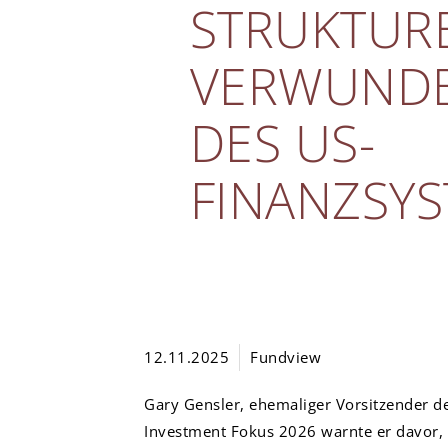
STRUKTUR
VERWUNDB
DES US-
FINANZSY
12.11.2025
Fundview
Gary Gensler, ehemaliger Vorsitzender d
Investment Fokus 2026 warnte er davor, 