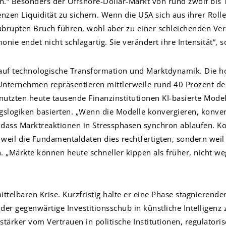
.“ Besonders der Offshore-Dollar-Markt von rund zwölf bis 13
enzen Liquidität zu sichern. Wenn die USA sich aus ihrer Roll
abrupten Bruch führen, wohl aber zu einer schleichenden V
ie endet nicht schlagartig. Sie verändert ihre Intensität“, s
 auf technologische Transformation und Marktdynamik. Die 
Unternehmen repräsentieren mittlerweile rund 40 Prozent de
ig nutzten heute tausende Finanzinstitutionen KI-basierte Mod
slogiken basierten. „Wenn die Modelle konvergieren, konverg
, dass Marktreaktionen in Stressphasen synchron ablaufen. K
t, weil die Fundamentaldaten dies rechtfertigten, sondern wei
 „Märkte können heute schneller kippen als früher, nicht 
ttelbaren Krise. Kurzfristig halte er eine Phase stagnierende
er gegenwärtige Investitionsschub in künstliche Intelligenz 
 stärker vom Vertrauen in politische Institutionen, regulator