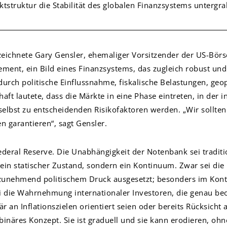
tstruktur die Stabilität des globalen Finanzsystems untergr
eichnete Gary Gensler, ehemaliger Vorsitzender der US-Börs
ent, ein Bild eines Finanzsystems, das zugleich robust und e
durch politische Einflussnahme, fiskalische Belastungen, geo
aft lautete, dass die Märkte in eine Phase eintreten, in der i
lbst zu entscheidenden Risikofaktoren werden. „Wir sollte
n garantieren“, sagt Gensler.
deral Reserve. Die Unabhängigkeit der Notenbank sei traditio
ein statischer Zustand, sondern ein Kontinuum. Zwar sei die 
 zunehmend politischem Druck ausgesetzt; besonders im Kon
i die Wahrnehmung internationaler Investoren, die genau b
 an Inflationszielen orientiert seien oder bereits Rücksicht 
 binäres Konzept. Sie ist graduell und sie kann erodieren, oh