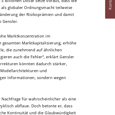
Kontakt
 Billionen Dollar setze voraus, dass die
e als globaler Ordnungsmacht teilweise
eränderung der Risikoprämien und damit
o Gensler.
hohe Marktkonzentration im
r gesamten Marktkapitalisierung, erhöhe
elle, die zunehmend auf ähnlichen
ieren auch die Fehler“, erklärt Gensler
orrekturen könnten dadurch stärker,
l Modellarchitekturen und
wegen Informationen, sondern wegen
r Nachfrage für wahrscheinlicher als eine
zyklisch abflaue. Doch betonte er, dass
ische Kontinuität und die Glaubwürdigkeit