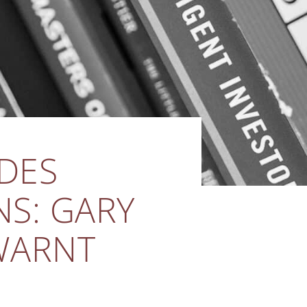
 DES
S: GARY
WARNT