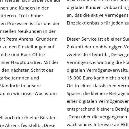
f werden sich dabei voll auf
digitales Kunden-Onboardin
nnen und Kunden in der
an, das die aktive Vermögens
trieren. Trotz hoher
Einzelaktienbasis für jeden z
len Prozessen ist für uns der
nziellen Neukunden in der
ärt Petra Ahrens, Gründerin
Dieser Service ist ab einer 
h zu den Einstellungen auf
Zukunft der unabhängigen Ve
iddle und Back Office
zweifelsfrei hybrid. „Desweg
 unser Hauptquartier. Mit der
Vermögensverwaltung die kla
 den nächsten Schritt des
digitalen Vermögensverwaltu
itarbeiterinnen und
15.000 Euro kann nicht profi
Standorte in unsere
Ort in einer klassischen Ver
wollen wir unser Wachstum
Sparer, die kleinere Beträge
einer digitalen Vermögensve
entsprechend kleinere Beträg
„Denn über die vergangenen 
l auch durch eine Berater-
wachsendes Interesse an Akti
e Ahrens feststellt: „Diese