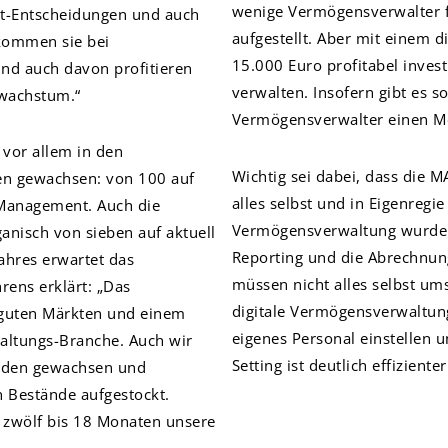
wenige Vermögensverwalter f
nt-Entscheidungen und auch
aufgestellt. Aber mit einem 
ekommen sie bei
15.000 Euro profitabel inves
d auch davon profitieren
verwalten. Insofern gibt es s
rwachstum.“
Vermögensverwalter einen Me
 vor allem in den
Wichtig sei dabei, dass die 
en gewachsen: von 100 auf
alles selbst und in Eigenregie
 Management. Auch die
Vermögensverwaltung wurden 
anisch von sieben auf aktuell
Reporting und die Abrechnung
ahres erwartet das
müssen nicht alles selbst um
ens erklärt: „Das
digitale Vermögensverwaltun
 guten Märkten und einem
eigenes Personal einstellen u
ltungs-Branche. Auch wir
Setting ist deutlich effizienter
unden gewachsen und
 Bestände aufgestockt.
 zwölf bis 18 Monaten unsere