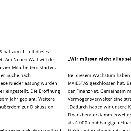
hat zum 1. Juli dieses
„Wir müssen nicht alles s
et. Am Neuen Wall will der
ier Mitarbeitern starten.
der Suche nach
Bei diesem Wachstum haben a
diese Niederlassung wurden
MAIESTAS geschlossen hat. B
r eingestellt. Die Eröffnung
der FinanzNet. Gemeinsam mit
esem Jahr geplant. Weitere
Vermögensverwalter eine stra
 außerdem zur Diskussion.
„Dadurch haben wir unsere K
.
Finanzberaterstamm erweiter
als 4.000 unabhängigen Finan
Maklerunternehmen mit oder