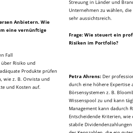
Streuung in Länder und Bran
Unternehmen zu wählen, die r
sehr aussichtsreich.
versen Anbietern. Wie
um eine vernünftige
Frage: Wie steuert ein pro
Risiken im Portfolio?
en Fall
 über Risiko und
 adäquate Produkte prüfen
Petra Ahrens:
Der professio
, wie z. B. Onvista und
durch eine höhere Expertise 
te und Kosten auf.
Börsensystemen z. B. Bloombe
Wissenspool zu und kann tägli
Management kann dadurch Ri
Entscheidende Kriterien, wi
stabile Dividendenzahlungen 
der Kennzahlen, die ein gut