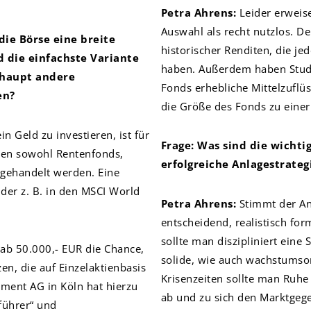
Petra Ahrens:
Leider erweise
Auswahl als recht nutzlos. De
ie Börse eine breite
historischer Renditen, die je
 die einfachste Variante
haben. Außerdem haben Studi
erhaupt andere
Fonds erhebliche Mittelzuflü
en?
die Größe des Fonds zu einer
in Geld zu investieren, ist für
Frage: Was sind die wichtig
nen sowohl Rentenfonds,
erfolgreiche Anlagestrateg
 gehandelt werden. Eine
, der z. B. in den MSCI World
Petra Ahrens:
Stimmt der Anl
entscheidend, realistisch for
sollte man diszipliniert eine
 ab 50.000,- EUR die Chance,
solide, wie auch wachstumsori
n, die auf Einzelaktienbasis
Krisenzeiten sollte man Ruhe
ent AG in Köln hat hierzu
ab und zu sich den Marktgege
führer“ und