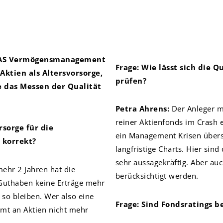
AS Vermögensmanagement
Frage: Wie lässt sich die 
 Aktien als Altersvorsorge,
prüfen?
e das Messen der Qualität
P
etra Ahrens:
Der Anleger mu
reiner Aktienfonds im Crash e
rsorge für die
ein Management Krisen überst
 korrekt?
langfristige Charts. Hier sin
sehr aussagekräftig. Aber au
mehr 2 Jahren hat die
berücksichtigt werden.
f Guthaben keine Erträge mehr
 so bleiben. Wer also eine
Frage: Sind Fondsratings b
mmt an Aktien nicht mehr